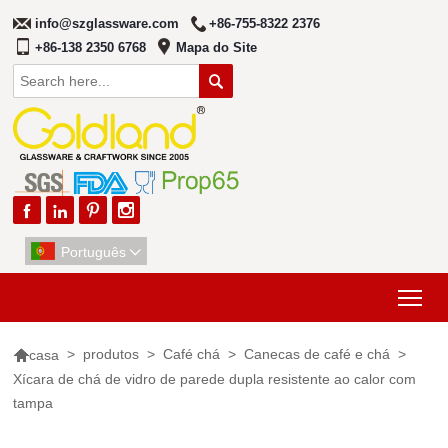
info@szglassware.com
+86-755-8322 2376
+86-138 2350 6768
Mapa do Site





Português

Tog

>
produtos
>
Café chá
>
Canecas de café e chá
>
casa
Xícara de chá de vidro de parede dupla resistente ao calor com
tampa