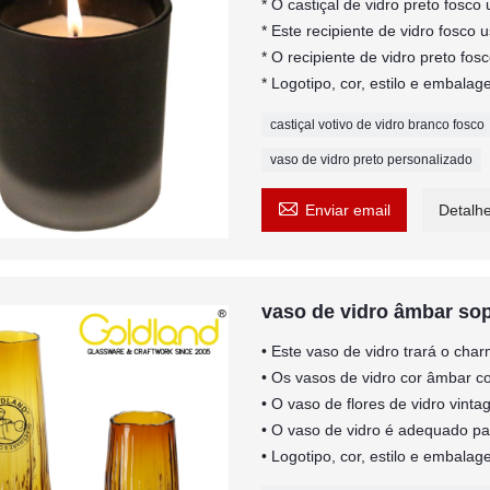
* O castiçal de vidro preto fosco
* Este recipiente de vidro fosco
* O recipiente de vidro preto fos
* Logotipo, cor, estilo e embal
castiçal votivo de vidro branco fosco
vaso de vidro preto personalizado

Enviar email
Detalh
vaso de vidro âmbar so
• Este vaso de vidro trará o cha
• Os vasos de vidro cor âmbar c
• O vaso de flores de vidro vintag
• O vaso de vidro é adequado par
• Logotipo, cor, estilo e embal