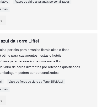
riativo
Vasos de vidro artesanais personalizados
o à mão
es
azul da Torre Eiffel
lha perfeita para arranjos florais altos e finos
 é ótimo para casamentos, festas e hotéis
 é ótimo para decoração de uma única flor
e vidro de cores diferentes por artesãos qualificados
l e embalagem podem ser personalizados
el
Vaso de flores de vidro da Torre Eiffel Azul
o à mão
es