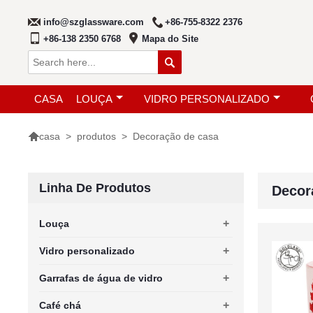
info@szglassware.com
+86-755-8322 2376
+86-138 2350 6768
Mapa do Site

CASA
LOUÇA
VIDRO PERSONALIZADO

>
produtos
>
Decoração de casa
casa
Linha De Produtos
Decor
+
Louça
+
Vidro personalizado
+
Garrafas de água de vidro
+
Café chá