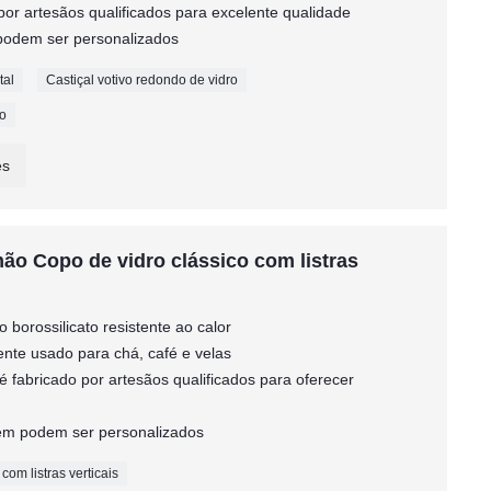
 por artesãos qualificados para excelente qualidade
 podem ser personalizados
tal
Castiçal votivo redondo de vidro
co
es
mão Copo de vidro clássico com listras
ro borossilicato resistente ao calor
rente usado para chá, café e velas
 é fabricado por artesãos qualificados para oferecer
agem podem ser personalizados
com listras verticais