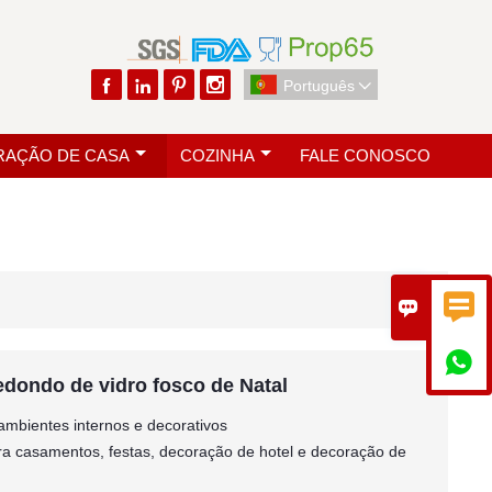




Português

AÇÃO DE CASA
COZINHA
FALE CONOSCO



redondo de vidro fosco de Natal
 ambientes internos e decorativos
ara casamentos, festas, decoração de hotel e decoração de