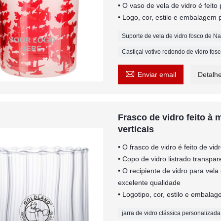
• O vaso de vela de vidro é feito
• Logo, cor, estilo e embalagem
Suporte de vela de vidro fosco de Na
Castiçal votivo redondo de vidro fos

Enviar email
Detalh
Frasco de vidro feito à 
verticais
• O frasco de vidro é feito de vid
• Copo de vidro listrado transpa
• O recipiente de vidro para vela
excelente qualidade
• Logotipo, cor, estilo e embal
jarra de vidro clássica personalizada 