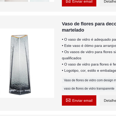

Enviar email
Detalh
Vaso de flores para dec
martelado
• O vaso de vidro é adequado par
• Este vaso é ótimo para arranjo
• Os vasos de vidro para flores s
qualificados
• O vaso de vidro para flores é f
• Logotipo, cor, estilo e embal
Vaso de flores de vidro com design 
vaso de flores de vidro transparente

Enviar email
Detalh