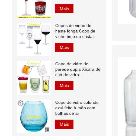
antiquado
Mais
Copos de vinho de
haste longa Copo de
vinho tinto de cristal
soprado à mão
Mais
Copo de vidro de
parede dupla Xícara de
chá de vidro
borossilicato colorido
Mais
Copo de vidro colorido
azul feito à mão com
bolhas de ar
Mais