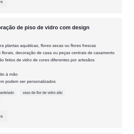
es
oração de piso de vidro com design
a plantas aquáticas, flores secas ou flores frescas
s florais, decoração de casa ou peças centrais de casamento
ão feitos de vidro de cores diferentes por artesãos
eito à mão
agem podem ser personalizados
martelado
vaso de flor de vidro alto
es