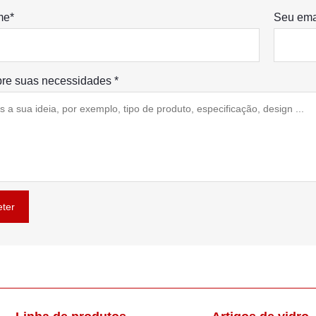
me*
Seu ema
bre suas necessidades *
ter