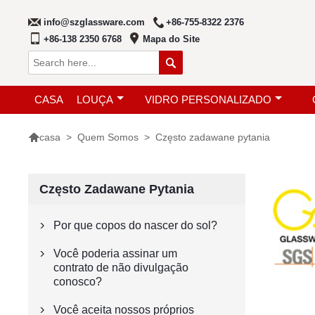
info@szglassware.com
+86-755-8322 2376
+86-138 2350 6768
Mapa do Site

CASA
LOUÇA
VIDRO PERSONALIZADO

>
Quem Somos
>
Często zadawane pytania
casa
Często Zadawane Pytania
Por que copos do nascer do sol?

Você poderia assinar um

contrato de não divulgação
conosco?
Você aceita nossos próprios
