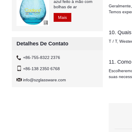
azul feito à mão com
Geralmente,
bolhas de ar
Temos exper
Mais
10. Quai
T / T, Weste
Detalhes De Contato
+86-755-8322 2376
11. Como 
+86-138 2350 6768
Escolheremos
suas necess
info@szglassware.com