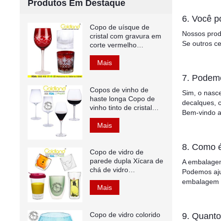
Produtos Em Destaque
6. Você p
Copo de uísque de
Nossos prod
cristal com gravura em
Se outros ce
corte vermelho
antiquado
Mais
7. Podemo
Copos de vinho de
Sim, o nasce
haste longa Copo de
decalques, c
vinho tinto de cristal
Bem-vindo ao
soprado à mão
Mais
8. Como 
Copo de vidro de
parede dupla Xícara de
A embalagem 
chá de vidro
Podemos aju
borossilicato colorido
embalagem e
Mais
Copo de vidro colorido
9. Quanto