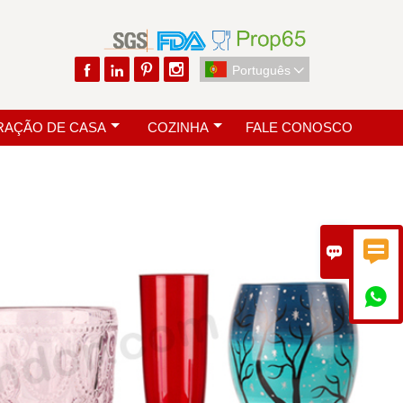




Português

AÇÃO DE CASA
COZINHA
FALE CONOSCO


