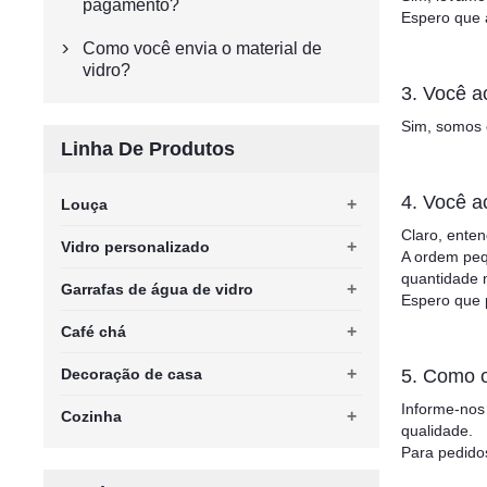
pagamento?
Espero que a
Como você envia o material de

vidro?
3. Você a
Sim, somos 
Linha De Produtos
4. Você a
+
Louça
Claro, ente
+
Vidro personalizado
A ordem peq
quantidade 
+
Garrafas de água de vidro
Espero que 
+
Café chá
+
5. Como o
Decoração de casa
Informe-nos 
+
Cozinha
qualidade.
Para pedido