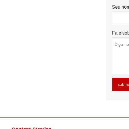
Seu no
Fale so
subme