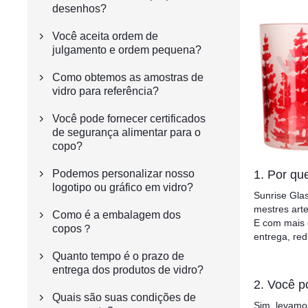
desenhos?
Você aceita ordem de

julgamento e ordem pequena?
Como obtemos as amostras de

vidro para referência?
Você pode fornecer certificados

de segurança alimentar para o
copo?
1. Por qu
Podemos personalizar nosso

logotipo ou gráfico em vidro?
Sunrise Gla
mestres arte
Como é a embalagem dos

E com mais d
copos？
entrega, red
Quanto tempo é o prazo de

entrega dos produtos de vidro?
2. Você p
Quais são suas condições de

Sim, levamos