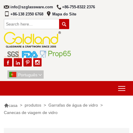
info@szglassware.com
+86-755-8322 2376
+86-138 2350 6768
Mapa do Site





Português

Tog

>
produtos
>
Garrafas de água de vidro
>
casa
Canecas de viagem de vidro